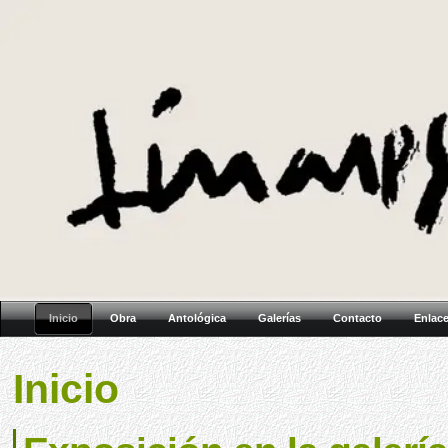
Inicio
Obra
Antológica
Galerías
Contacto
Enlac
Inicio