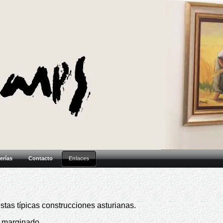
erías
Contacto
Enlaces
estas típicas construcciones asturianas.
o marginado.