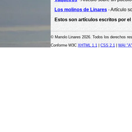
Los molinos de Linares
- Artículo 
Estos son artículos escritos por el
© Manolo Linares 2026. Todos los derechos re
Conforme W3C
XHTML 1.1
|
CSS 2.1
|
WAI "A