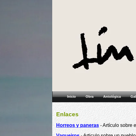
Inicio
Obra
Antológica
Gal
Enlaces
Horreos y paneras
- Artículo sobre 
Vaqueiros
- Articulo sobre un puebl