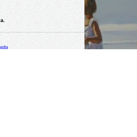
ca.
media